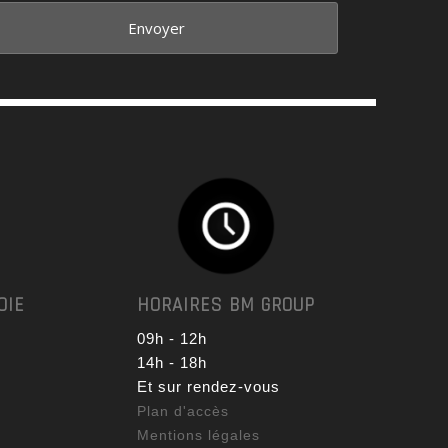
OIE
HORAIRES BM GROUP
09h - 12h
14h - 18h
Et sur rendez-vous
0
Plan d'accès
7
Mentions légales