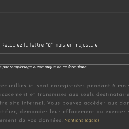
Recopiez la lettre
"q"
mais en majuscule
bus par remplissage automatique de ce formulaire.
recueillies ici sont enregistrées pendant 6 mo
cacement et transmises aux seuls destinataires
re site internet. Vous pouvez accéder aux do
ctifier, demander leur effacement ou exercer v
itement de vos données.
Mentions légales